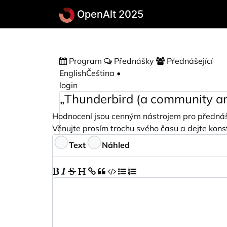
Přeskočit na hlavní obsah
OpenAlt 2025
Program
Přednášky
Přednášející
English
Čeština
•
login
„Thunderbird (a community an
Hodnocení jsou cenným nástrojem pro přednášejí
Věnujte prosím trochu svého času a dejte kon
Zpětná vazba
Text
Náhled