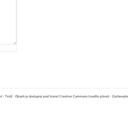
kt
·
Tiráž
·
Obsah je dostupný pod licencí Creative Commons Uveďte původ - Zachovejte l