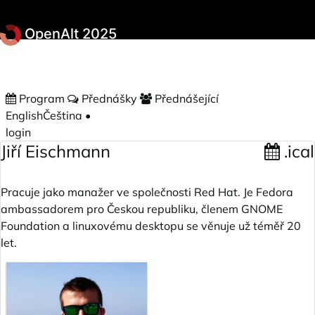
Přeskočit na hlavní obsah
OpenAlt 2025
Program
Přednášky
Přednášející
English
Čeština
•
login
Jiří Eischmann
.ical
Pracuje jako manažer ve společnosti Red Hat. Je Fedora
ambassadorem pro Českou republiku, členem GNOME
Foundation a linuxovému desktopu se věnuje už téměř 20
let.