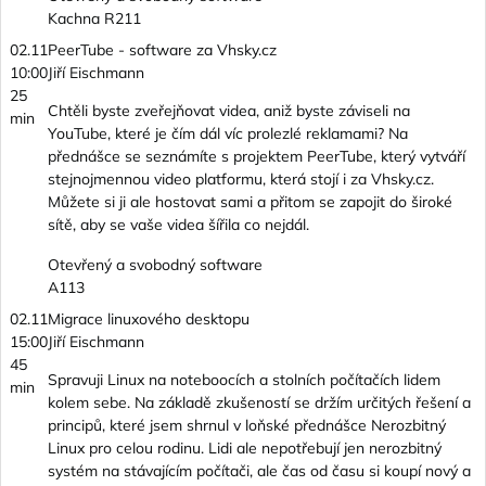
Kachna R211
02.11
PeerTube - software za Vhsky.cz
10:00
Jiří Eischmann
25
Chtěli byste zveřejňovat videa, aniž byste záviseli na
min
YouTube, které je čím dál víc prolezlé reklamami? Na
přednášce se seznámíte s projektem PeerTube, který vytváří
stejnojmennou video platformu, která stojí i za Vhsky.cz.
Můžete si ji ale hostovat sami a přitom se zapojit do široké
sítě, aby se vaše videa šířila co nejdál.
Otevřený a svobodný software
A113
02.11
Migrace linuxového desktopu
15:00
Jiří Eischmann
45
Spravuji Linux na noteboocích a stolních počítačích lidem
min
kolem sebe. Na základě zkušeností se držím určitých řešení a
principů, které jsem shrnul v loňské přednášce Nerozbitný
Linux pro celou rodinu. Lidi ale nepotřebují jen nerozbitný
systém na stávajícím počítači, ale čas od času si koupí nový a