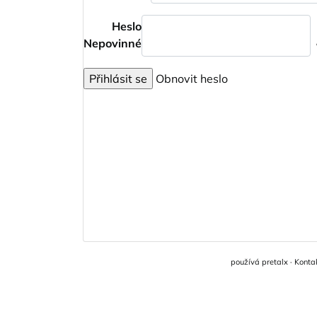
Heslo
Nepovinné
Přihlásit se
Obnovit heslo
používá
pretalx
·
Konta