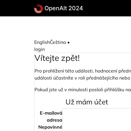
Přeskočit na hlavní obsah
OpenAlt 2024
English
Čeština
•
login
Vítejte zpět!
Pro prohlížení této události, hodnocení před
události účastníte v roli přednášejícího nebo
Pokud jste už v minulosti poslali přihlášku n
Už mám účet
E-mailová
adresa
Nepovinné